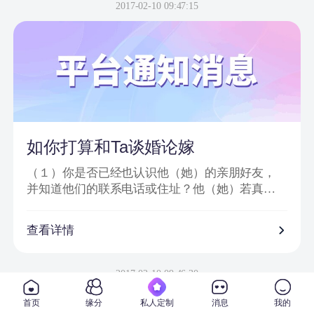
信息或节目邀请嘉宾、网站会员为信件内容；
2017-02-10 09:47:15
2、骗子以＂消息提示员XX＂、＂送礼员XX＂等
昵称给会员发送站内信或进行在线聊天；
3、把中奖诈骗信息发到会员手机上，要求会员登
录一个钓鱼网站进行汇款；
4、虚假信息为避免系统筛查及一般由大量符号或
空格分开；
5、通过看似相似的网络地址或电话欺骗网友；
6、提供所谓活动验证码及咨询热线。
如你打算和Ta谈婚论嫁
（１）你是否已经也认识他（她）的亲朋好友，
并知道他们的联系电话或住址？他（她）若真心
对你的话，一定会也让你真正地走入他（她）的
私人社交圈子。
查看详情
（２）你是否已经去过他（她）工作单位，并确
信他（她）真的在那里从事着他（她）所说的工
2017-02-10 09:46:30
作？
首页
缘分
私人定制
消息
我的