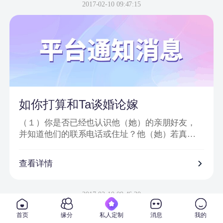
信息或节目邀请嘉宾、网站会员为信件内容；
2017-02-10 09:47:15
2、骗子以＂消息提示员XX＂、＂送礼员XX＂等
昵称给会员发送站内信或进行在线聊天；
3、把中奖诈骗信息发到会员手机上，要求会员登
录一个钓鱼网站进行汇款；
4、虚假信息为避免系统筛查及一般由大量符号或
空格分开；
5、通过看似相似的网络地址或电话欺骗网友；
6、提供所谓活动验证码及咨询热线。
如你打算和Ta谈婚论嫁
（１）你是否已经也认识他（她）的亲朋好友，
并知道他们的联系电话或住址？他（她）若真心
对你的话，一定会也让你真正地走入他（她）的
私人社交圈子。
查看详情
（２）你是否已经去过他（她）工作单位，并确
信他（她）真的在那里从事着他（她）所说的工
2017-02-10 09:46:30
作？
首页
缘分
私人定制
消息
我的