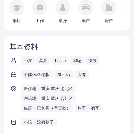
学历
工作
单身
车产
房产
婚
基本资料
45岁
离异
172cm
60kg
汉族
个体/私企老板
20-30万
大专
居住地： 重庆 重庆 渝北区
户籍地： 重庆 重庆 合川区
住房： 已购房（有贷款）
购车： 有车
小孩： 没有孩子