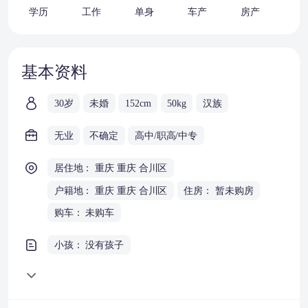
学历
工作
单身
车产
房产
婚
基本资料
30岁
未婚
152cm
50kg
汉族
无业
不确定
高中/职高/中专
居住地： 重庆 重庆 合川区
户籍地： 重庆 重庆 合川区
住房： 暂未购房
购车： 未购车
小孩： 没有孩子