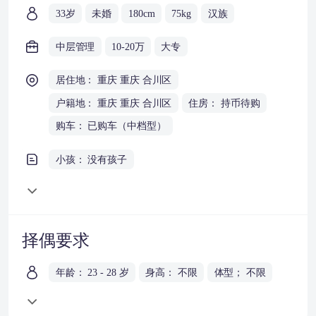
33岁
未婚
180cm
75kg
汉族
中层管理
10-20万
大专
居住地： 重庆 重庆 合川区
户籍地： 重庆 重庆 合川区
住房： 持币待购
购车： 已购车（中档型）
小孩： 没有孩子
择偶要求
年龄： 23 - 28 岁
身高： 不限
体型； 不限