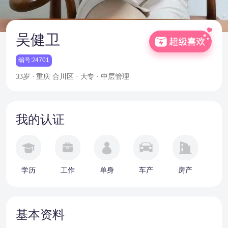
吴健卫
编号:24701
33岁 · 重庆
合川区 · 大专 · 中层管理
我的认证
学历
工作
单身
车产
房产
婚
基本资料